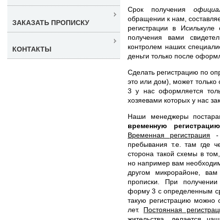
Срок получения
офици
обращении к нам, составляе
ЗАКАЗАТЬ ПРОПИСКУ
регистрации в Исилькуле
получения вами свидетел
контролем наших специали
КОНТАКТЫ
деньги только после оформ
Сделать регистрацию по оп
это или дом), может тольк
3 у нас оформляется тол
хозяевами которых у нас за
Наши менеджеры постар
временную регистрац
Временная регистрация
- 
пребывания т.е. там где 
сторона такой схемы в том,
но например вам необходимо
другом микрорайоне, вам
прописки. При получении
форму 3 с определенным с
такую регистрацию можно 
лет.
Постоянная регистрац
жительства, делается ча