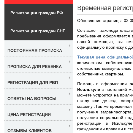
Временная регист
Регистрация граждан РФ
Обновление страницы: 03.0
Согласно законодательс
Регистрация граждан СНГ
пребывания оформляется в
нашей помощью, вы смо
официальную прописку с дог
ПОСТОЯННАЯ ПРОПИСКА
Текущая цена официальной
количеством собственнико
ПРОПИСКА ДЛЯ РЕБЕНКА
стоимостью коммунальных 
собственника квартиры.
РЕГИСТРАЦИЯ ДЛЯ РВП
Помощь в оформлении
р
Исилькуле
в настоящий мо
можете устроится на прили
ОТВЕТЫ НА ВОПРОСЫ
школу или дет.сад, офор
машину .Так же временная
получения загранпаспорта
ЦЕНА РЕГИСТРАЦИИ
получения социальной под
регистрации в Исилькул
гражданскими правами и ст
ОТЗЫВЫ КЛИЕНТОВ